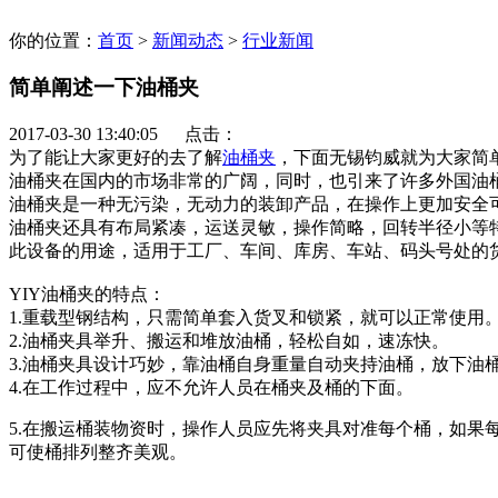
你的位置：
首页
>
新闻动态
>
行业新闻
简单阐述一下油桶夹
2017-03-30 13:40:05 点击：
为了能让大家更好的去了解
油桶夹
，下面无锡钧威就为大家简
油桶夹在国内的市场非常的广阔，同时，也引来了许多外国油
油桶夹是一种无污染，无动力的装卸产品，在操作上更加安全
油桶夹还具有布局紧凑，运送灵敏，操作简略，回转半径小等
此设备的用途，适用于工厂、车间、库房、车站、码头号处的
YIY油桶夹的特点：
1.重载型钢结构，只需简单套入货叉和锁紧，就可以正常使用
2.油桶夹具举升、搬运和堆放油桶，轻松自如，速冻快。
3.油桶夹具设计巧妙，靠油桶自身重量自动夹持油桶，放下油
4.在工作过程中，应不允许人员在桶夹及桶的下面。
5.在搬运桶装物资时，操作人员应先将夹具对准每个桶，如
可使桶排列整齐美观。