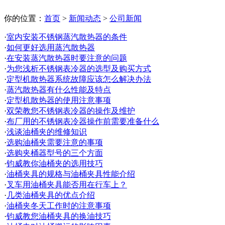
你的位置：
首页
>
新闻动态
>
公司新闻
·
室内安装不锈钢蒸汽散热器的条件
·
如何更好选用蒸汽散热器
·
在安装蒸汽散热器时要注意的问题
·
为您浅析不锈钢表冷器的选型及购买方式
·
定型机散热器系统故障应该怎么解决办法
·
蒸汽散热器有什么性能及特点
·
定型机散热器的使用注意事项
·
双荣教您不锈钢表冷器的操作及维护
·
布厂用的不锈钢表冷器操作前需要准备什么
·
浅谈油桶夹的维修知识
·
选购油桶夹需要注意的事项
·
选购夹桶器型号的三个方面
·
钧威教你油桶夹的选用技巧
·
油桶夹具的规格与油桶夹具性能介绍
·
叉车用油桶夹具能否用在行车上？
·
几类油桶夹具的优点介绍
·
油桶夹冬天工作时的注意事项
·
钧威教您油桶夹具的换油技巧